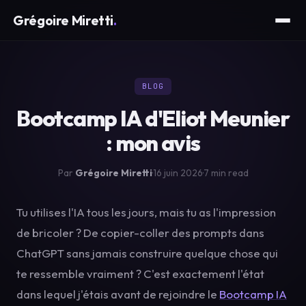
Grégoire Miretti
.
BLOG
Bootcamp IA d'Eliot Meunier
: mon avis
Par
Grégoire Miretti
·
16 juin 2026
·
7 min read
Tu utilises l'IA tous les jours, mais tu as l'impression
de bricoler ? De copier-coller des prompts dans
ChatGPT sans jamais construire quelque chose qui
te ressemble vraiment ? C'est exactement l'état
dans lequel j'étais avant de rejoindre le
Bootcamp IA