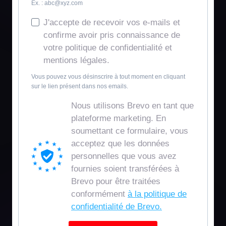
Ex. :
abc@xyz.com
J'accepte de recevoir vos e-mails et
confirme avoir pris connaissance de
votre politique de confidentialité et
mentions légales.
Vous pouvez vous désinscrire à tout moment en cliquant
sur le lien présent dans nos emails.
Nous utilisons Brevo en tant que
plateforme marketing. En
soumettant ce formulaire, vous
acceptez que les données
personnelles que vous avez
fournies soient transférées à
Brevo pour être traitées
conformément
à la politique de
confidentialité de Brevo.