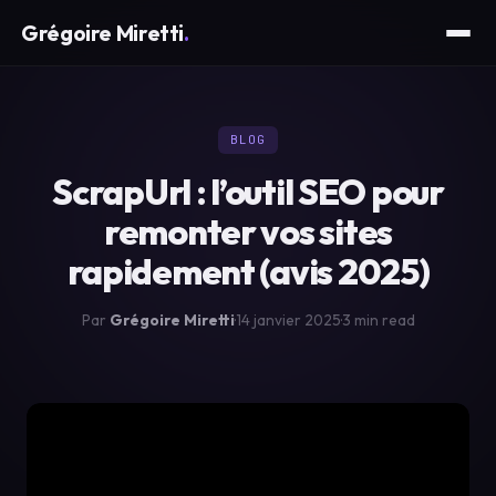
Grégoire Miretti
.
BLOG
ScrapUrl : l’outil SEO pour
remonter vos sites
rapidement (avis 2025)
Par
Grégoire Miretti
·
14 janvier 2025
·
3 min read